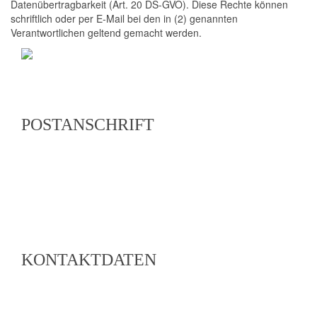
Datenübertragbarkeit (Art. 20 DS-GVO). Diese Rechte können
schriftlich oder per E-Mail bei den in (2) genannten
Verantwortlichen geltend gemacht werden.
POSTANSCHRIFT
Region Lahn-Dill-Bergland e. V.
Geschäftsstelle und Tourismusbüro
Herborner Straße 1
35080 Bad Endbach
KONTAKTDATEN
Telefon: 02776 801-15
Telefax: 02776 801-14
E-Mail: info@lahn-dill-bergland.de