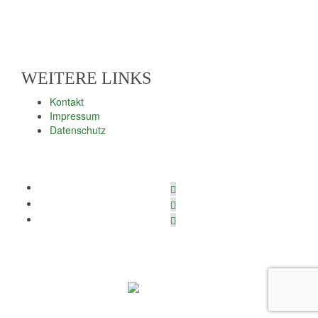
Web: www.lahn-dill-bergland.de
WEITERE LINKS
Kontakt
Impressum
Datenschutz
© Lahn-Dill-Bergland | Design & Programmierung: ideegrafik.de