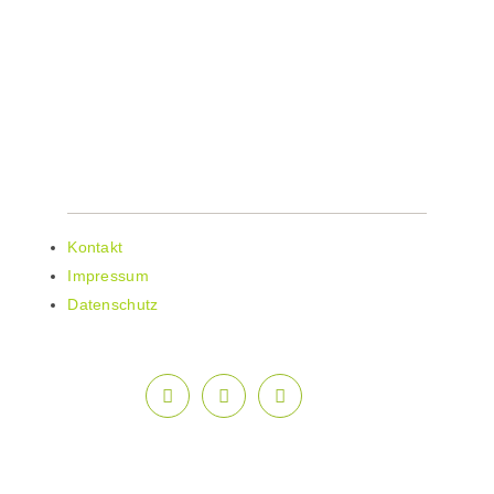
Telefon: 02776 801-15
Telefax: 02776 801-14
E-Mail: info@lahn-dill-bergland.de
Web: www.lahn-dill-bergland.de
WEITERE LINKS
Kontakt
Impressum
Datenschutz
© Lahn-Dill-Bergland | Design & Programmierung: