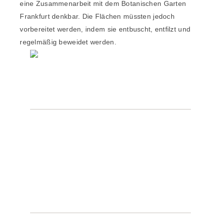
eine Zusammenarbeit mit dem Botanischen Garten
Frankfurt denkbar. Die Flächen müssten jedoch
vorbereitet werden, indem sie entbuscht, entfilzt und
regelmäßig beweidet werden.
POSTANSCHRIFT
Region Lahn-Dill-Bergland e. V.
Geschäftsstelle und Tourismusbüro
Herborner Straße 1
35080 Bad Endbach
KONTAKTDATEN