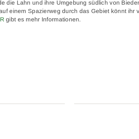
de die Lahn und ihre Umgebung südlich von Bieden
 auf einem Spazierweg durch das Gebiet könnt ihr 
ER
gibt es mehr Informationen.
ANSCHRIFT
KONTAKTDATEN
hn-Dill-Bergland e. V.
Telefon: 02776 801-15
sstelle und Tourismusbüro
Telefax: 02776 801-14
r Straße 1
E-Mail: info@lahn-dill-bergland
ad Endbach
Web: www.lahn-dill-bergland.de