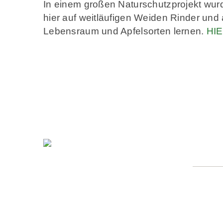
In einem großen Naturschutzprojekt wur
hier auf weitläufigen Weiden Rinder und
Lebensraum und Apfelsorten lernen.
HI
POST
Region La
Geschäft
Herborne
35080 B