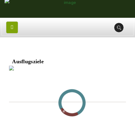
Ausflugsziele
POSTANSCHRIFT
Region Lahn-Dill-Bergland e. V.
Geschäftsstelle und Tourismusbüro
Herborner Straße 1
35080 Bad Endbach