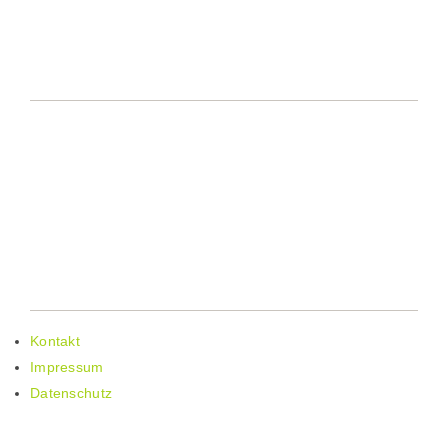
KONTAKTDATEN
Telefon: 02776 801-15
Telefax: 02776 801-14
E-Mail: info@lahn-dill-bergland.de
Web: www.lahn-dill-bergland.de
WEITERE LINKS
Kontakt
Impressum
Datenschutz