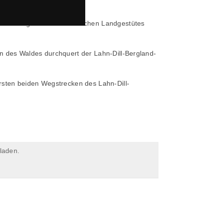
tal im Hofgarten des Hessischen Landgestütes
en des Waldes durchquert der Lahn-Dill-Bergland-
ersten beiden Wegstrecken des Lahn-Dill-
laden.
WEITERE LINKS