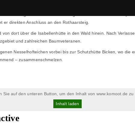
rg bis Bicken
ist 13 km lang und führt von Dillenburg nach Bicken. Am Wanderpor
tet er direkten Anschluss an den Rothaarsteig.
 von dort über die Isabellenhütte in den Wald hinein. Nach Verlass
tzgebiet und zahlreichen Baumveteranen.
egenen Nesselhofteichen vorbei bis zur Schutzhütte Bicken, wo die 
 kommend – zusammenschmelzen.
en Sie auf den unteren Button, um den Inhalt von www.komoot.de zu 
Inhalt laden
ctive
ANSCHRIFT
KONTAKTDATEN