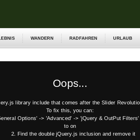
LEBNIS
WANDERN
RADFAHREN
URLAUB
Oops...
y.js library include that comes after the Slider Revolution
To fix this, you can:
eral Options' -> 'Advanced' -> 'jQuery & OutPut Filters' 
to on
2. Find the double jQuery.js inclusion and remove it