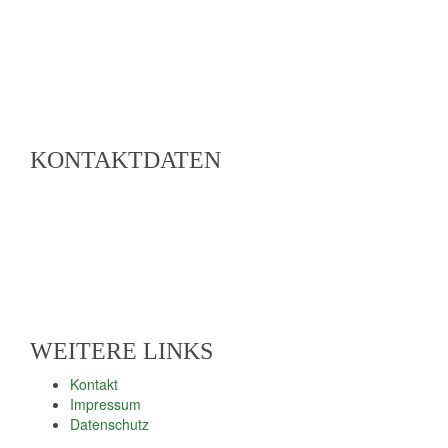
Region Lahn-Dill-Bergland e. V.
Geschäftsstelle und Tourismusbüro
Herborner Straße 1
35080 Bad Endbach
KONTAKTDATEN
Telefon: 02776 801-15
Telefax: 02776 801-14
E-Mail: info@lahn-dill-bergland.de
Web: www.lahn-dill-bergland.de
WEITERE LINKS
Kontakt
Impressum
Datenschutz